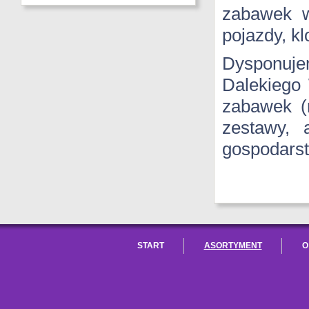
zabawek w
pojazdy, kl
Dysponuje
Dalekiego
zabawek (m
zestawy, 
gospodars
START
ASORTYMENT
O