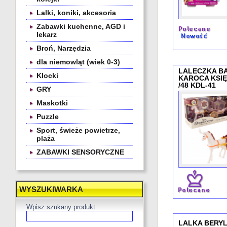
Lalki, koniki, akcesoria
Zabawki kuchenne, AGD i
lekarz
Broń, Narzędzia
dla niemowląt (wiek 0-3)
LALECZKA B
Klocki
KAROCA KSIĘ
/48 KDL-41
GRY
Maskotki
Puzzle
Sport, świeże powietrze,
plaża
ZABAWKI SENSORYCZNE
WYSZUKIWARKA
Wpisz szukany produkt:
LALKA BERYL