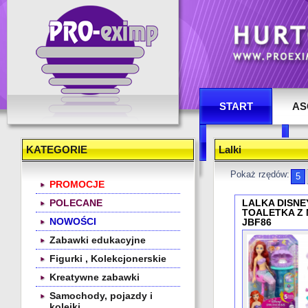
Hurtownia zabawek
START
AS
KONTAKT
KATEGORIE
Lalki
Pokaż rzędów:
5
PROMOCJE
POLECANE
LALKA DISNEY
TOALETKA Z 
NOWOŚCI
JBF86
Zabawki edukacyjne
Figurki , Kolekcjonerskie
Kreatywne zabawki
Samochody, pojazdy i
kolejki