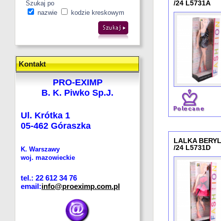
/24 L5731A
Szukaj po
nazwie
kodzie kreskowym
Kontakt
PRO-EXIMP
B. K. Piwko Sp.J.
Ul. Krótka 1
05-462 Góraszka
LALKA BERYL
/24 L5731D
K. Warszawy
woj. mazowieckie
tel.: 22 612 34 76
email:
info@proeximp.com.pl