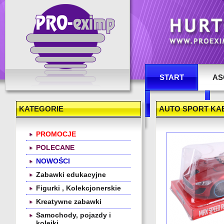
Hurtownia zabawek
START
AS
KONTAKT
KATEGORIE
AUTO SPORT KAB
PROMOCJE
POLECANE
NOWOŚCI
Zabawki edukacyjne
Figurki , Kolekcjonerskie
Kreatywne zabawki
Samochody, pojazdy i
kolejki