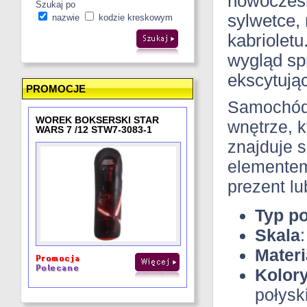
nowoczesn
Szukaj po
sylwetce,
nazwie
kodzie kreskowym
kabrioletu
wygląd spr
ekscytują
PROMOCJE
Samochód 
WOREK BOKSERSKI STAR
wnętrze, 
WARS 7 /12 STW7-3083-1
znajduje 
elementem
prezent l
Typ p
Skala
:
Materi
Kolor
połysk