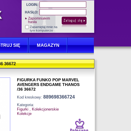
LOGIN:
HASŁO:
Zapomniałem
hasła
Zapamiętaj mnie na
tym komputerze
TRUJ SIĘ
MAGAZYN
 36672
FIGURKA FUNKO POP MARVEL
AVENGERS ENDGAME THANOS
/36 36672
889698366724
Kod kreskowy:
Kategoria:
Figurki , Kolekcjonerskie
Kolekcje