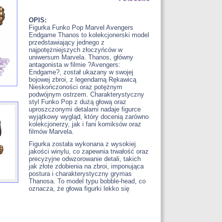
OPIS:
Figurka Funko Pop Marvel Avengers
Endgame Thanos to kolekcjonerski model
przedstawiający jednego z
najpotężniejszych złoczyńców w
uniwersum Marvela. Thanos, główny
antagonista w filmie ?Avengers:
Endgame?, został ukazany w swojej
bojowej zbroi, z legendarną Rękawicą
Nieskończoności oraz potężnym
podwójnym ostrzem. Charakterystyczny
styl Funko Pop z dużą głową oraz
uproszczonymi detalami nadaje figurce
wyjątkowy wygląd, który docenią zarówno
kolekcjonerzy, jak i fani komiksów oraz
filmów Marvela.
Figurka została wykonana z wysokiej
jakości winylu, co zapewnia trwałość oraz
precyzyjne odwzorowanie detali, takich
jak złote zdobienia na zbroi, imponująca
postura i charakterystyczny grymas
Thanosa. To model typu bobble-head, co
oznacza, że głowa figurki lekko się