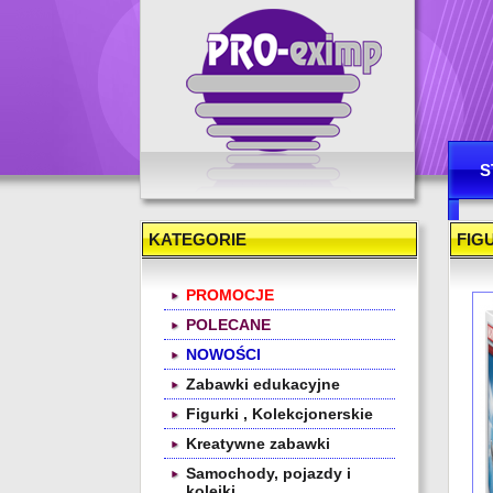
Hurtownia zabawek
S
K
KATEGORIE
FIG
PROMOCJE
POLECANE
NOWOŚCI
Zabawki edukacyjne
Figurki , Kolekcjonerskie
Kreatywne zabawki
Samochody, pojazdy i
kolejki