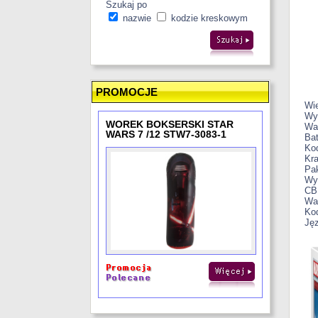
Szukaj po
nazwie
kodzie kreskowym
PROMOCJE
Wi
Wym
WOREK BOKSERSKI STAR
Wa
WARS 7 /12 STW7-3083-1
Bat
Ko
Kr
Pa
Wym
CB
Wa
Ko
Ję