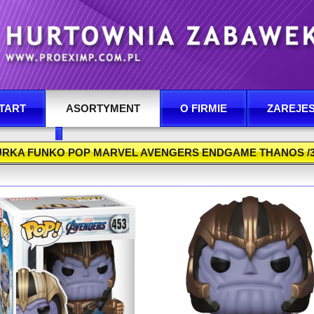
TART
ASORTYMENT
O FIRMIE
ZAREJES
ONTAKT
URKA FUNKO POP MARVEL AVENGERS ENDGAME THANOS /36