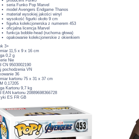
producent Funko
seria Funko Pop Marvel
model Avengers Endgame Thanos
materiał wysokiej jakości winyl
wysokość figurki około 9 cm
figurka kolekcjonerska z numerem 453
oficjalna licencja Marvel
funkcja bobble-head (ruchoma głowa)
opakowanie kolekcjonerskie z okienkiem
ek 3+
iar 11,5 x 9 x 16 cm
ga 0,2 g
erie Nie
d CN 9503002190
aj pochodzenia VN
kowanie 36
iar kartonu 75 x 31 x 37 cm
M 0,17205
ga Kartonu 9,7 kg
d EAN kartonu 20889698366728
zyki ES FR GB