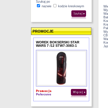
Szukaj po
nazwie
kodzie kreskowym
Wi
Wym
Wa
Bat
Ko
Kra
Pa
PROMOCJE
Wym
CB
Wa
WOREK BOKSERSKI STAR
Ko
WARS 7 /12 STW7-3083-1
Ję