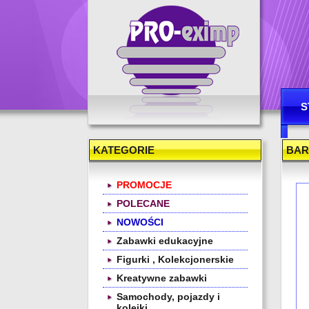
Hurtownia zabawek
S
K
KATEGORIE
BAR
PROMOCJE
POLECANE
NOWOŚCI
Zabawki edukacyjne
Figurki , Kolekcjonerskie
Kreatywne zabawki
Samochody, pojazdy i
kolejki