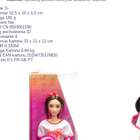
ek 3+
iar 32,5 x 10 x 5,5 cm
ga 180 g
erie Nie
d CN 9503002190
j pochodzenia ID
kowanie 4
iar kartonu 33 x 21 x 12 cm
M 0,33264
ga Kartonu 0,94 kg
d EAN kartonu 10194735176820
zyki ES FR GB PT