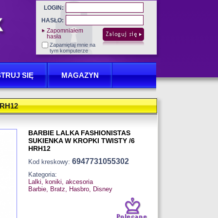
LOGIN:
HASŁO:
Zapomniałem
hasła
Zapamiętaj mnie na
tym komputerze
TRUJ SIĘ
MAGAZYN
HRH12
BARBIE LALKA FASHIONISTAS
SUKIENKA W KROPKI TWISTY /6
HRH12
6947731055302
Kod kreskowy:
Kategoria:
Lalki, koniki, akcesoria
Barbie, Bratz, Hasbro, Disney