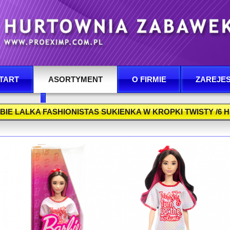
TART
ASORTYMENT
O FIRMIE
ZAREJES
ONTAKT
BIE LALKA FASHIONISTAS SUKIENKA W KROPKI TWISTY /6 